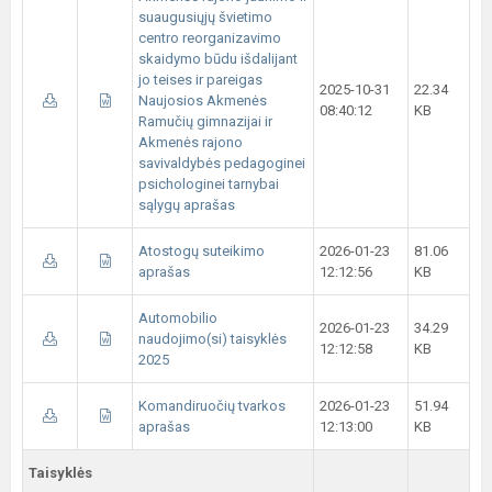
suaugusiųjų švietimo
centro reorganizavimo
skaidymo būdu išdalijant
jo teises ir pareigas
2025-10-31
22.34
Naujosios Akmenės
08:40:12
KB
Ramučių gimnazijai ir
Akmenės rajono
savivaldybės pedagoginei
psichologinei tarnybai
sąlygų aprašas
Atostogų suteikimo
2026-01-23
81.06
aprašas
12:12:56
KB
Automobilio
2026-01-23
34.29
naudojimo(si) taisyklės
12:12:58
KB
2025
Komandiruočių tvarkos
2026-01-23
51.94
aprašas
12:13:00
KB
Taisyklės