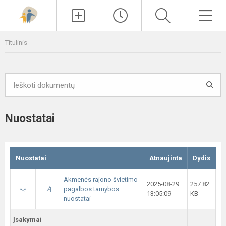
Paieška
Men
Titulinis
Nuostatai
Nuostatai
Atnaujinta
Dydis
Akmenės rajono švietimo
2025-08-29
257.82
pagalbos tarnybos
13:05:09
KB
nuostatai
Įsakymai