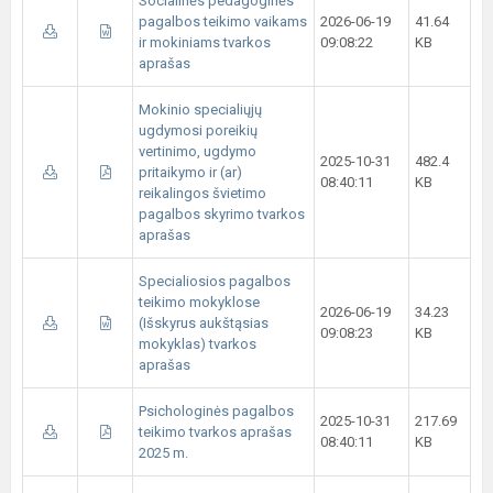
Socialinės pedagoginės
pagalbos teikimo vaikams
2026-06-19
41.64
ir mokiniams tvarkos
09:08:22
KB
aprašas
Mokinio specialiųjų
ugdymosi poreikių
vertinimo, ugdymo
2025-10-31
482.4
pritaikymo ir (ar)
08:40:11
KB
reikalingos švietimo
pagalbos skyrimo tvarkos
aprašas
Specialiosios pagalbos
teikimo mokyklose
2026-06-19
34.23
(Išskyrus aukštąsias
09:08:23
KB
mokyklas) tvarkos
aprašas
Psichologinės pagalbos
2025-10-31
217.69
teikimo tvarkos aprašas
08:40:11
KB
2025 m.