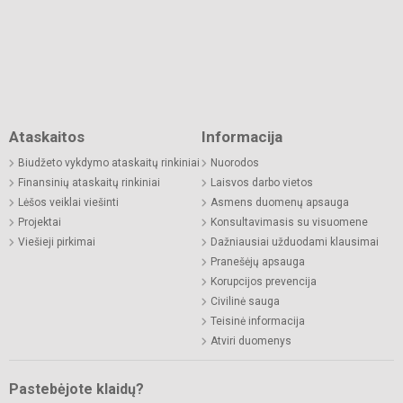
Ataskaitos
Informacija
Biudžeto vykdymo ataskaitų rinkiniai
Nuorodos
Finansinių ataskaitų rinkiniai
Laisvos darbo vietos
Lėšos veiklai viešinti
Asmens duomenų apsauga
Projektai
Konsultavimasis su visuomene
Viešieji pirkimai
Dažniausiai užduodami klausimai
Pranešėjų apsauga
Korupcijos prevencija
Civilinė sauga
Teisinė informacija
Atviri duomenys
Pastebėjote klaidų?