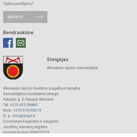
Turite pasiūlymų?
RAŠYKITE
Bendraukime
Steigėjas
Akmenės rajono savivaldybė
Akmenės rajono švietimo pagalbos tarnyba
Savivaldybės biudžetinė įstaiga
Vytauto g. 3, Naujoji Akmenė
Tel.
+370 425 56860
Mob.
+370 619-55274
El. p.
info@arspt.lt
Duomenys kaupiami ir saugomi
Juridinių asmenų registre
Įmonės kodas 300070724