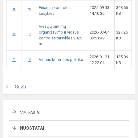
Finansų kontrolės
2025-09-13
368.66
taisyklės
14:10:36
KB
Viešųjų pirkimų
organizavimo ir vidaus
2026-03-04
327.26
kontrolės taisyklės 2025
09:51:49
KB
m.
2026-01-21
135.06
Vidaus kontrolės politika
12:22:04
KB
Grįžti
VISI FAILAI
NUOSTATAI