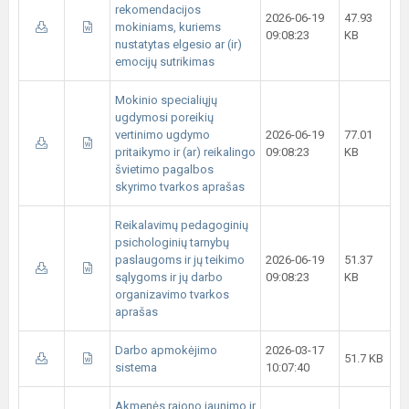
rekomendacijos
2026-06-19
47.93
mokiniams, kuriems
09:08:23
KB
nustatytas elgesio ar (ir)
emocijų sutrikimas
Mokinio specialiųjų
ugdymosi poreikių
vertinimo ugdymo
2026-06-19
77.01
pritaikymo ir (ar) reikalingo
09:08:23
KB
švietimo pagalbos
skyrimo tvarkos aprašas
Reikalavimų pedagoginių
psichologinių tarnybų
paslaugoms ir jų teikimo
2026-06-19
51.37
sąlygoms ir jų darbo
09:08:23
KB
organizavimo tvarkos
aprašas
Darbo apmokėjimo
2026-03-17
51.7 KB
sistema
10:07:40
Akmenės rajono jaunimo ir