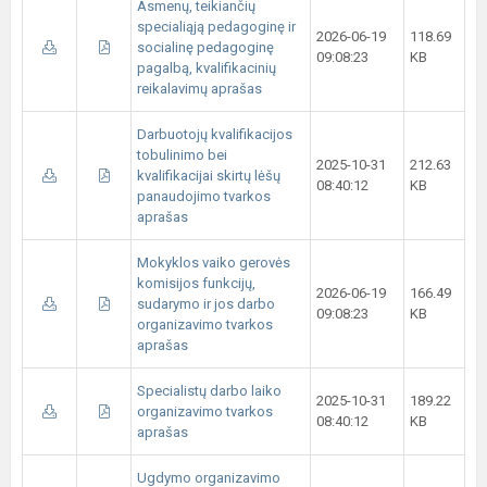
Asmenų, teikiančių
specialiąją pedagoginę ir
2026-06-19
118.69
socialinę pedagoginę
09:08:23
KB
pagalbą, kvalifikacinių
reikalavimų aprašas
Darbuotojų kvalifikacijos
tobulinimo bei
2025-10-31
212.63
kvalifikacijai skirtų lėšų
08:40:12
KB
panaudojimo tvarkos
aprašas
Mokyklos vaiko gerovės
komisijos funkcijų,
2026-06-19
166.49
sudarymo ir jos darbo
09:08:23
KB
organizavimo tvarkos
aprašas
Specialistų darbo laiko
2025-10-31
189.22
organizavimo tvarkos
08:40:12
KB
aprašas
Ugdymo organizavimo