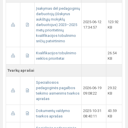
Įsakymas dėl pedagoginių
darbuotojų (išskyrus
aukštųjų mokyklų
2025-06-12
123.92
darbuotojus) 2023–2025
17:34:57
KB
metų prioritetinių
kvalifikacijos tobulinimo
sričių patvirtinimo
Kvalifikacijos tobulinimo
26.54
veiklos prioritetai
KB
Tvarkų aprašai
Specialiosios
pedagoginės pagalbos
2026-06-19
29.32
teikimo asmenims tvarkos
09:08:22
KB
aprašas
Dokumentų valdymo
2025-10-31
43.59
tvarkos aprašas
08:40:11
KB