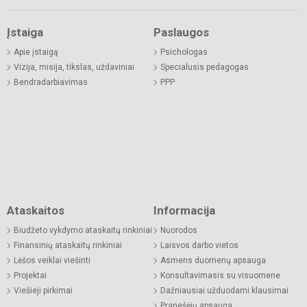
Įstaiga
Paslaugos
Apie įstaigą
Psichologas
Vizija, misija, tikslas, uždaviniai
Specialusis pedagogas
Bendradarbiavimas
PPP
Ataskaitos
Informacija
Biudžeto vykdymo ataskaitų rinkiniai
Nuorodos
Finansinių ataskaitų rinkiniai
Laisvos darbo vietos
Lėšos veiklai viešinti
Asmens duomenų apsauga
Projektai
Konsultavimasis su visuomene
Viešieji pirkimai
Dažniausiai užduodami klausimai
Pranešėjų apsauga