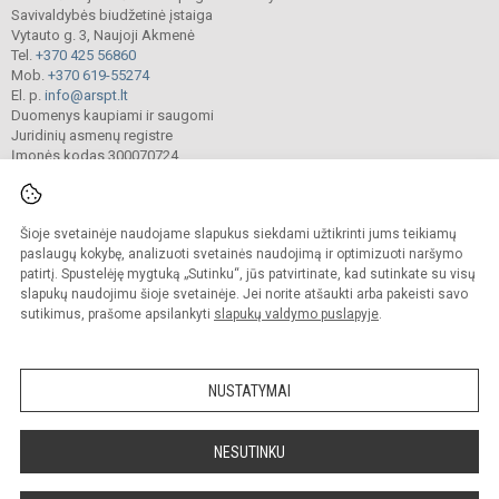
Savivaldybės biudžetinė įstaiga
Vytauto g. 3, Naujoji Akmenė
Tel.
+370 425 56860
Mob.
+370 619-55274
El. p.
info@arspt.lt
Duomenys kaupiami ir saugomi
Juridinių asmenų registre
Įmonės kodas 300070724
Šioje svetainėje naudojame slapukus siekdami užtikrinti jums teikiamų
© 2025. Akmenės rajono švietimo pagalbos tarnyba. Visos teisės saugomos.
Kopijuoti turinį be raštiško įstaigos administracijos sutikimo griežtai draudžiama.
paslaugų kokybę, analizuoti svetainės naudojimą ir optimizuoti naršymo
patirtį. Spustelėję mygtuką „Sutinku“, jūs patvirtinate, kad sutinkate su visų
Prieinamumo paraiška
Slapukų valdymas
slapukų naudojimu šioje svetainėje. Jei norite atšaukti arba pakeisti savo
sutikimus, prašome apsilankyti
slapukų valdymo puslapyje
.
Sumanus būdas atnaujinti
mokyklos interneto
svetainę
NUSTATYMAI
NESUTINKU