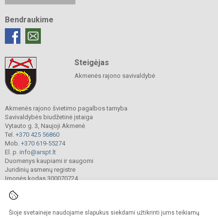
Bendraukime
Steigėjas
Akmenės rajono savivaldybė
Akmenės rajono švietimo pagalbos tarnyba
Savivaldybės biudžetinė įstaiga
Vytauto g. 3, Naujoji Akmenė
Tel.
+370 425 56860
Mob.
+370 619-55274
El. p.
info@arspt.lt
Duomenys kaupiami ir saugomi
Juridinių asmenų registre
Įmonės kodas 300070724
Šioje svetainėje naudojame slapukus siekdami užtikrinti jums teikiamų
© 2025. Akmenės rajono švietimo pagalbos tarnyba. Visos teisės saugomos.