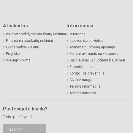
Ataskaitos
Informacija
Biudžeto vykdymo ataskaitų rinkiniai
Nuorodos
Finansinių ataskaitų rinkiniai
Laisvos darbo vietos
Lėšos veiklai viešinti
Asmens duomenų apsauga
Projektai
Konsultavimasis su visuomene
Viešieji pirkimai
Dažniausiai užduodami klausimai
Pranešėjų apsauga
Korupcijos prevencija
Civilinė sauga
Teisinė informacija
Atviri duomenys
Pastebėjote klaidų?
Turite pasiūlymų?
RAŠYKITE