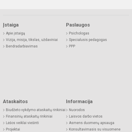
Įstaiga
Paslaugos
Apie įstaigą
Psichologas
Vizija, misija, tikslas, uždaviniai
Specialusis pedagogas
Bendradarbiavimas
PPP
Ataskaitos
Informacija
Biudžeto vykdymo ataskaitų rinkiniai
Nuorodos
Finansinių ataskaitų rinkiniai
Laisvos darbo vietos
Lėšos veiklai viešinti
Asmens duomenų apsauga
Projektai
Konsultavimasis su visuomene