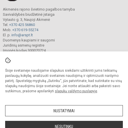
Akmenės rajono švietimo pagalbos tarnyba
Savivaldybės biudžetinė įstaiga
Vytauto g. 3, Naujoji Akmenė
Tel.
+370 425 56860
Mob.
+370 619-55274
El. p.
info@arspt.lt
Duomenys kaupiami ir saugomi
Juridinių asmenų registre
Įmonės kodas 300070724
Šioje svetainėje naudojame slapukus siekdami užtikrinti jums teikiamų
© 2025. Akmenės rajono švietimo pagalbos tarnyba. Visos teisės saugomos.
Kopijuoti turinį be raštiško įstaigos administracijos sutikimo griežtai draudžiama.
paslaugų kokybę, analizuoti svetainės naudojimą ir optimizuoti naršymo
patirtį. Spustelėję mygtuką „Sutinku“, jūs patvirtinate, kad sutinkate su visų
Prieinamumo paraiška
Slapukų valdymas
slapukų naudojimu šioje svetainėje. Jei norite atšaukti arba pakeisti savo
sutikimus, prašome apsilankyti
slapukų valdymo puslapyje
.
Sumanus būdas atnaujinti
mokyklos interneto
svetainę
NUSTATYMAI
NESUTINKU