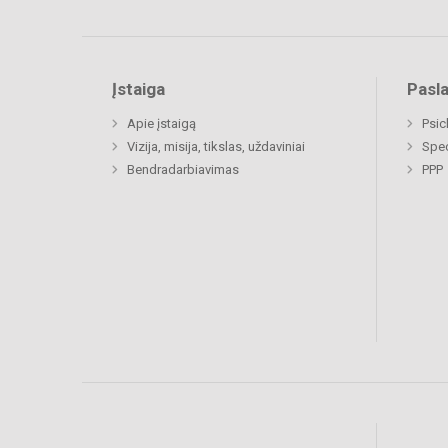
Įstaiga
Pasl
Apie įstaigą
Psi
Vizija, misija, tikslas, uždaviniai
Spe
Bendradarbiavimas
PPP