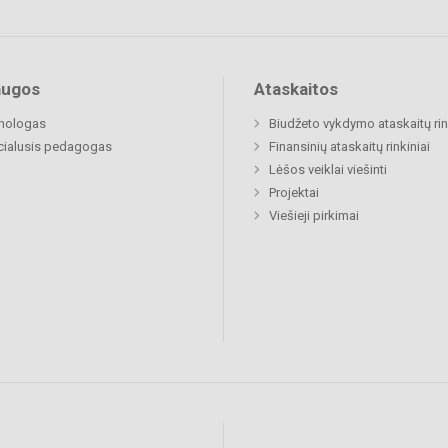
augos
Ataskaitos
chologas
Biudžeto vykdymo ataskaitų rin
cialusis pedagogas
Finansinių ataskaitų rinkiniai
Lėšos veiklai viešinti
Projektai
Viešieji pirkimai