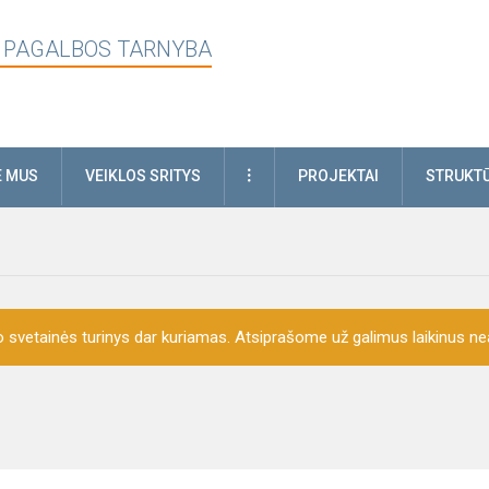
 PAGALBOS TARNYBA
DAUGIAU
E MUS
VEIKLOS SRITYS
PROJEKTAI
STRUKTŪ
o svetainės turinys dar kuriamas. Atsiprašome už galimus laikinus nea
i