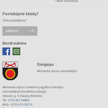
Atviri duomenys
Pastebėjote klaidų?
Turite pasiūlymų?
RAŠYKITE
Bendraukime
Steigėjas
Akmenės rajono savivaldybė
Akmenės rajono švietimo pagalbos tarnyba
Savivaldybės biudžetinė įstaiga
Vytauto g. 3, Naujoji Akmenė
Tel.
+370 425 56860
Mob.
+370 619-55274