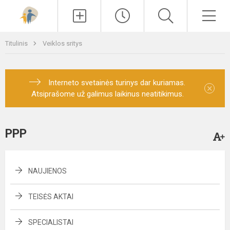
Paieška
Men
Titulinis
Veiklos sritys
Interneto svetainės turinys dar kuriamas.
×
Atsiprašome už galimus laikinus neatitikimus.
PPP
NAUJIENOS
TEISĖS AKTAI
SPECIALISTAI