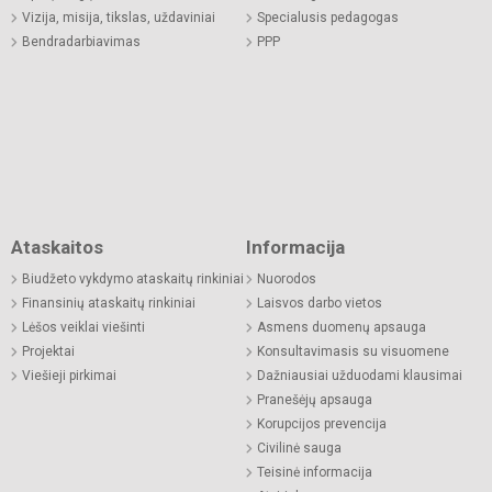
Vizija, misija, tikslas, uždaviniai
Specialusis pedagogas
Bendradarbiavimas
PPP
Ataskaitos
Informacija
Biudžeto vykdymo ataskaitų rinkiniai
Nuorodos
Finansinių ataskaitų rinkiniai
Laisvos darbo vietos
Lėšos veiklai viešinti
Asmens duomenų apsauga
Projektai
Konsultavimasis su visuomene
Viešieji pirkimai
Dažniausiai užduodami klausimai
Pranešėjų apsauga
Korupcijos prevencija
Civilinė sauga
Teisinė informacija