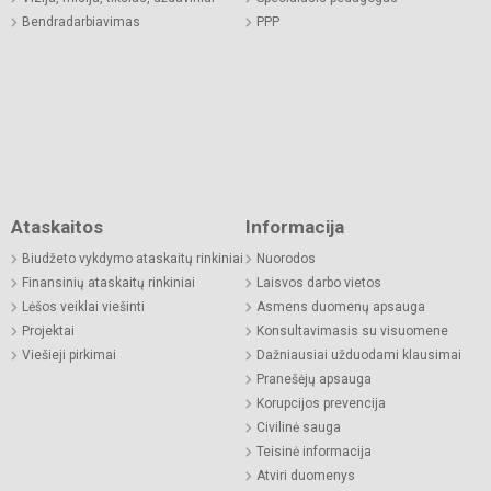
Bendradarbiavimas
PPP
Ataskaitos
Informacija
Biudžeto vykdymo ataskaitų rinkiniai
Nuorodos
Finansinių ataskaitų rinkiniai
Laisvos darbo vietos
Lėšos veiklai viešinti
Asmens duomenų apsauga
Projektai
Konsultavimasis su visuomene
Viešieji pirkimai
Dažniausiai užduodami klausimai
Pranešėjų apsauga
Korupcijos prevencija
Civilinė sauga
Teisinė informacija
Atviri duomenys