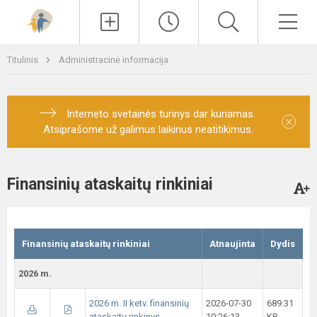
Paieška
Men
Titulinis
Administracinė informacija
Interneto svetainės turinys dar kuriamas.
×
Atsiprašome už galimus laikinus neatitikimus.
Finansinių ataskaitų rinkiniai
Finansinių ataskaitų rinkiniai
Atnaujinta
Dydis
2026 m.
2026 m. II ketv. finansinių
2026-07-30
689.31
ataskaitų rinkinys
10:26:13
KB