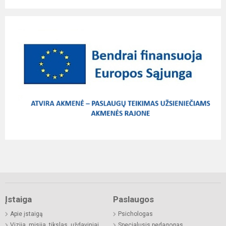
Įstaiga
Paslaugos
Apie įstaigą
Psichologas
Vizija, misija, tikslas, uždaviniai
Specialusis pedagogas