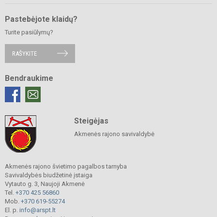
Pastebėjote klaidų?
Turite pasiūlymų?
RAŠYKITE
Bendraukime
Steigėjas
Akmenės rajono savivaldybė
Akmenės rajono švietimo pagalbos tarnyba
Savivaldybės biudžetinė įstaiga
Vytauto g. 3, Naujoji Akmenė
Tel.
+370 425 56860
Mob.
+370 619-55274
El. p.
info@arspt.lt