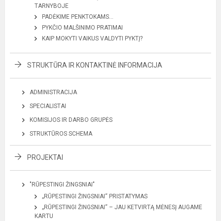
TARNYBOJE
PADĖKIME PENKTOKAMS…
PYKČIO MALŠINIMO PRATIMAI
KAIP MOKYTI VAIKUS VALDYTI PYKTĮ?
STRUKTŪRA IR KONTAKTINĖ INFORMACIJA
ADMINISTRACIJA
SPECIALISTAI
KOMISIJOS IR DARBO GRUPĖS
STRUKTŪROS SCHEMA
PROJEKTAI
"RŪPESTINGI ŽINGSNIAI"
„RŪPESTINGI ŽINGSNIAI“ PRISTATYMAS
„RŪPESTINGI ŽINGSNIAI“ – JAU KETVIRTĄ MĖNESĮ AUGAME
KARTU