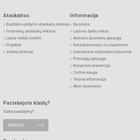
Ataskaitos
Informacija
Biudžeto vykdymo ataskaitų rinkiniai
Nuorodos
Finansinių ataskaitų rinkiniai
Laisvos darbo vietos
Lėšos veiklai viešinti
Asmens duomenų apsauga
Projektai
Konsultavimasis su visuomene
Viešieji pirkimai
Dažniausiai užduodami klausimai
Pranešėjų apsauga
Korupcijos prevencija
Civilinė sauga
Teisinė informacija
Atviri duomenys
Pastebėjote klaidų?
Turite pasiūlymų?
RAŠYKITE