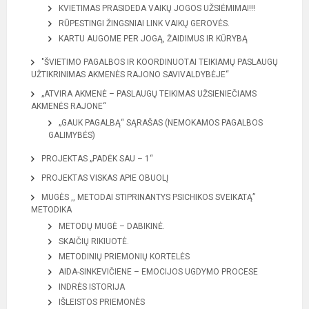
KVIETIMAS PRASIDEDA VAIKŲ JOGOS UŽSIĖMIMAI!!!
RŪPESTINGI ŽINGSNIAI LINK VAIKŲ GEROVĖS.
KARTU AUGOME PER JOGĄ, ŽAIDIMUS IR KŪRYBĄ
"ŠVIETIMO PAGALBOS IR KOORDINUOTAI TEIKIAMŲ PASLAUGŲ
UŽTIKRINIMAS AKMENĖS RAJONO SAVIVALDYBĖJE“
„ATVIRA AKMENĖ – PASLAUGŲ TEIKIMAS UŽSIENIEČIAMS
AKMENĖS RAJONE“
„GAUK PAGALBĄ“ SĄRAŠAS (NEMOKAMOS PAGALBOS
GALIMYBĖS)
PROJEKTAS „PADĖK SAU – 1“
PROJEKTAS VISKAS APIE OBUOLĮ
MUGĖS ,, METODAI STIPRINANTYS PSICHIKOS SVEIKATĄ”
METODIKA
METODŲ MUGĖ – DABIKINĖ.
SKAIČIŲ RIKIUOTĖ.
METODINIŲ PRIEMONIŲ KORTELĖS
AIDA-SINKEVIČIENE – EMOCIJOS UGDYMO PROCESE
INDRĖS ISTORIJA
IŠLEISTOS PRIEMONĖS