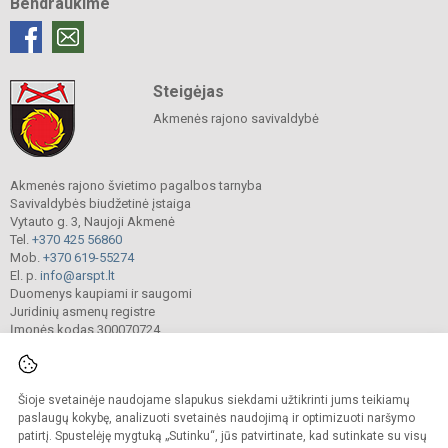
Bendraukime
Steigėjas
Akmenės rajono savivaldybė
Akmenės rajono švietimo pagalbos tarnyba
Savivaldybės biudžetinė įstaiga
Vytauto g. 3, Naujoji Akmenė
Tel.
+370 425 56860
Mob.
+370 619-55274
El. p.
info@arspt.lt
Duomenys kaupiami ir saugomi
Juridinių asmenų registre
Įmonės kodas 300070724
Šioje svetainėje naudojame slapukus siekdami užtikrinti jums teikiamų
© 2025. Akmenės rajono švietimo pagalbos tarnyba. Visos teisės saugomos.
Kopijuoti turinį be raštiško įstaigos administracijos sutikimo griežtai draudžiama.
paslaugų kokybę, analizuoti svetainės naudojimą ir optimizuoti naršymo
patirtį. Spustelėję mygtuką „Sutinku“, jūs patvirtinate, kad sutinkate su visų
Prieinamumo paraiška
Slapukų valdymas