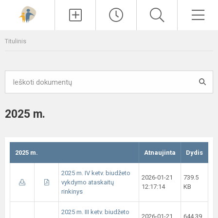
Paieška
Men
Titulinis
2025 m.
2025 m.
Atnaujinta
Dydis
2025 m. IV ketv. biudžeto
2026-01-21
739.5
vykdymo ataskaitų
12:17:14
KB
rinkinys
2025 m. III ketv. biudžeto
2026-01-21
644.39