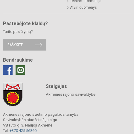
Teisinė informacija
Atviri duomenys
Pastebėjote klaidų?
Turite pasiūlymų?
RAŠYKITE
Bendraukime
Steigėjas
Akmenės rajono savivaldybė
Akmenės rajono švietimo pagalbos tarnyba
Savivaldybės biudžetinė įstaiga
Vytauto g. 3, Naujoji Akmenė
Tel.
+370 425 56860