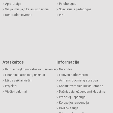
Apie įstaigą
Psichologas
Vizija, misija, tikslas, uždaviniai
Specialusis pedagogas
Bendradarbiavimas
PPP
Ataskaitos
Informacija
Biudžeto vykdymo ataskaitų rinkiniai
Nuorodos
Finansinių ataskaitų rinkiniai
Laisvos darbo vietos
Lėšos veiklai viešinti
Asmens duomenų apsauga
Projektai
Konsultavimasis su visuomene
Viešieji pirkimai
Dažniausiai užduodami klausimai
Pranešėjų apsauga
Korupcijos prevencija
Civilinė sauga