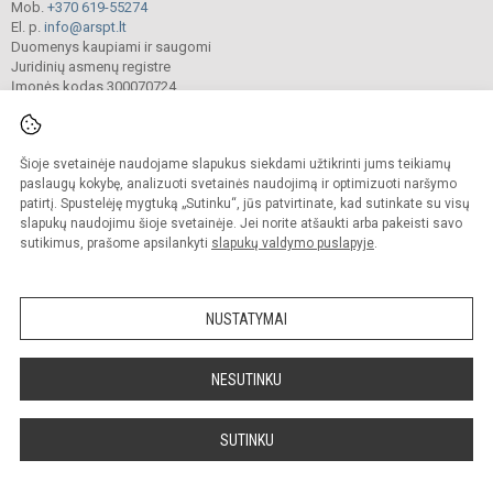
Mob.
+370 619-55274
El. p.
info@arspt.lt
Duomenys kaupiami ir saugomi
Juridinių asmenų registre
Įmonės kodas 300070724
Šioje svetainėje naudojame slapukus siekdami užtikrinti jums teikiamų
© 2025. Akmenės rajono švietimo pagalbos tarnyba. Visos teisės saugomos.
Kopijuoti turinį be raštiško įstaigos administracijos sutikimo griežtai draudžiama.
paslaugų kokybę, analizuoti svetainės naudojimą ir optimizuoti naršymo
patirtį. Spustelėję mygtuką „Sutinku“, jūs patvirtinate, kad sutinkate su visų
Prieinamumo paraiška
Slapukų valdymas
slapukų naudojimu šioje svetainėje. Jei norite atšaukti arba pakeisti savo
sutikimus, prašome apsilankyti
slapukų valdymo puslapyje
.
Sumanus būdas atnaujinti
mokyklos interneto
svetainę
NUSTATYMAI
NESUTINKU
SUTINKU