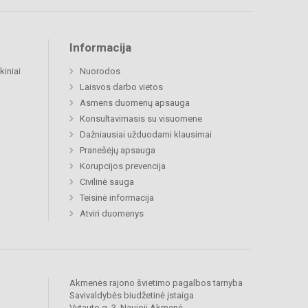
Informacija
kiniai
Nuorodos
Laisvos darbo vietos
Asmens duomenų apsauga
Konsultavimasis su visuomene
Dažniausiai užduodami klausimai
Pranešėjų apsauga
Korupcijos prevencija
Civilinė sauga
Teisinė informacija
Atviri duomenys
Akmenės rajono švietimo pagalbos tarnyba
Savivaldybės biudžetinė įstaiga
Vytauto g. 3, Naujoji Akmenė