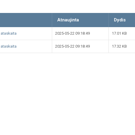
Atnaujinta
Dydis
 ataskaita
2025-05-22 09:18:49
17.01 KB
 ataskaita
2025-05-22 09:18:49
17.32 KB