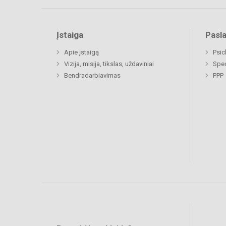
Įstaiga
Pasl
Apie įstaigą
Psi
Vizija, misija, tikslas, uždaviniai
Spe
Bendradarbiavimas
PPP