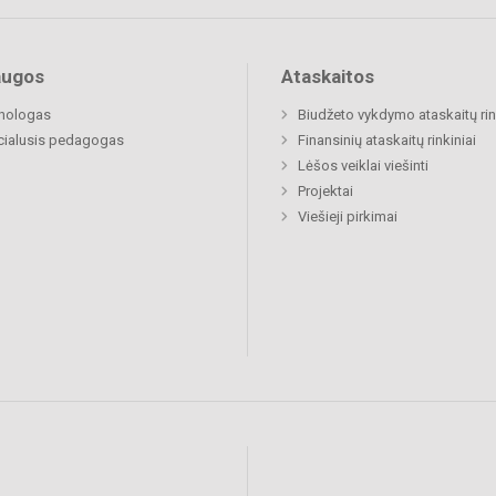
augos
Ataskaitos
chologas
Biudžeto vykdymo ataskaitų rin
cialusis pedagogas
Finansinių ataskaitų rinkiniai
Lėšos veiklai viešinti
Projektai
Viešieji pirkimai