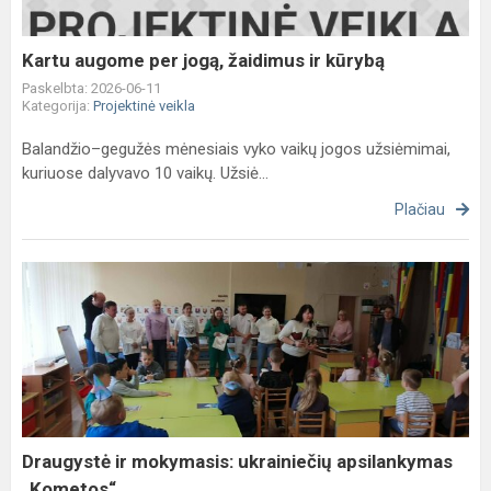
ir
kūrybą
Kartu augome per jogą, žaidimus ir kūrybą
Paskelbta: 2026-06-11
Kategorija:
Projektinė veikla
Balandžio–gegužės mėnesiais vyko vaikų jogos užsiėmimai,
kuriuose dalyvavo 10 vaikų. Užsiė...
Plačiau
Draugystė
ir
mokymasis:
ukrainiečių
apsilankymas
„Kometos“...
Draugystė ir mokymasis: ukrainiečių apsilankymas
„Kometos“...