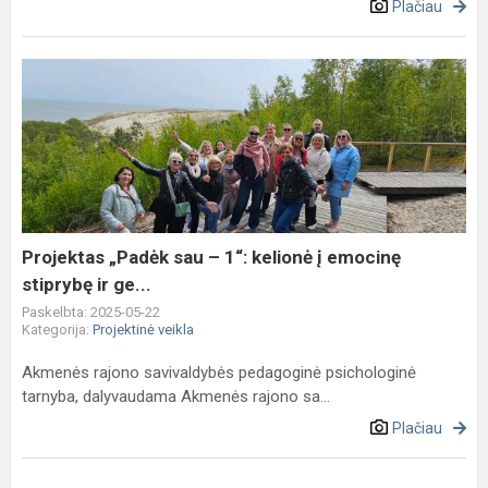
Plačiau
Projektas
„Padėk
sau
–
1“:
kelionė
į
emocinę
Projektas „Padėk sau – 1“: kelionė į emocinę
stiprybę
stiprybę ir ge...
ir
Paskelbta: 2025-05-22
ge...
Kategorija:
Projektinė veikla
Akmenės rajono savivaldybės pedagoginė psichologinė
tarnyba, dalyvaudama Akmenės rajono sa...
Plačiau