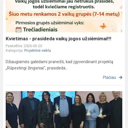
prasideda
vaikų
jogos
užsiėmimai!!!
Kvietimas - prasideda vaikų jogos užsiėmimai!!!
Paskelbta: 2026-03-20
Kategorija:
Projektinė veikla
Džiaugiamės galėdami pranešti, kad įgyvendinant projektą
„Rūpestingi žingsniai“, prasideda...
Plačiau
Projekto
„Rūpestingi
žingsniai“
pristatymas