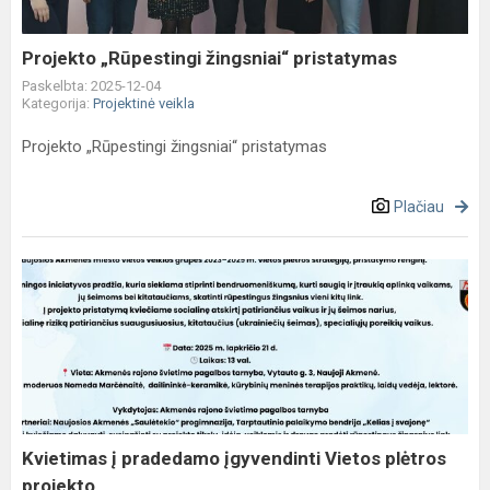
Projekto „Rūpestingi žingsniai“ pristatymas
Paskelbta: 2025-12-04
Kategorija:
Projektinė veikla
Projekto „Rūpestingi žingsniai“ pristatymas
Plačiau
Kvietimas
į
pradedamo
įgyvendinti
Vietos
plėtros
projekto
„...
Kvietimas į pradedamo įgyvendinti Vietos plėtros
projekto „...