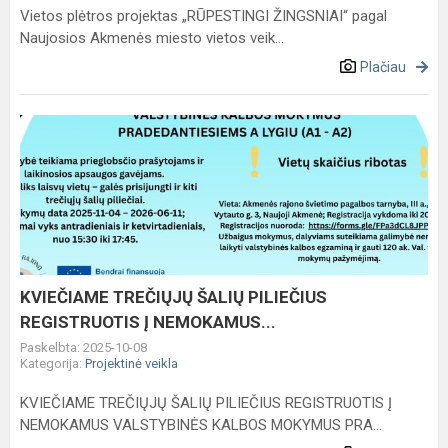
Vietos plėtros projektas „RŪPESTINGI ŽINGSNIAI“ pagal
Naujosios Akmenės miesto vietos veik...
Plačiau
KVIEČIAME
TREČIŲJŲ
ŠALIŲ
PILIEČIUS
REGISTRUOTIS
Į
NEMOKAMUS...
KVIEČIAME TREČIŲJŲ ŠALIŲ PILIEČIUS
REGISTRUOTIS Į NEMOKAMUS...
Paskelbta: 2025-10-08
Kategorija:
Projektinė veikla
KVIEČIAME TREČIŲJŲ ŠALIŲ PILIEČIUS REGISTRUOTIS Į
NEMOKAMUS VALSTYBINĖS KALBOS MOKYMUS PRA...