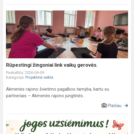
Rūpestingi
žingsniai
link
vaikų
gerovės.
Rūpestingi žingsniai link vaikų gerovės.
Paskelbta: 2026-04-09
Kategorija:
Projektinė veikla
Akmenės rajono švietimo pagalbos tarnyba, kartu su
partneriais – Akmenės rajono jungtinės...
Plačiau
Kvietimas
-