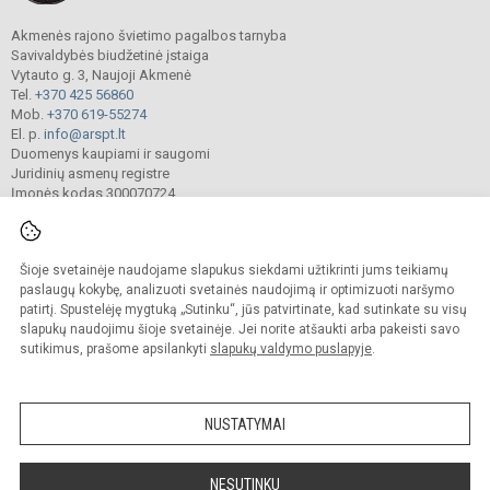
Akmenės rajono švietimo pagalbos tarnyba
Savivaldybės biudžetinė įstaiga
Vytauto g. 3, Naujoji Akmenė
Tel.
+370 425 56860
Mob.
+370 619-55274
El. p.
info@arspt.lt
Duomenys kaupiami ir saugomi
Juridinių asmenų registre
Įmonės kodas 300070724
Šioje svetainėje naudojame slapukus siekdami užtikrinti jums teikiamų
© 2025. Akmenės rajono švietimo pagalbos tarnyba. Visos teisės saugomos.
Kopijuoti turinį be raštiško įstaigos administracijos sutikimo griežtai draudžiama.
paslaugų kokybę, analizuoti svetainės naudojimą ir optimizuoti naršymo
patirtį. Spustelėję mygtuką „Sutinku“, jūs patvirtinate, kad sutinkate su visų
Prieinamumo paraiška
Slapukų valdymas
slapukų naudojimu šioje svetainėje. Jei norite atšaukti arba pakeisti savo
sutikimus, prašome apsilankyti
slapukų valdymo puslapyje
.
Sumanus būdas atnaujinti
mokyklos interneto
svetainę
NUSTATYMAI
NESUTINKU