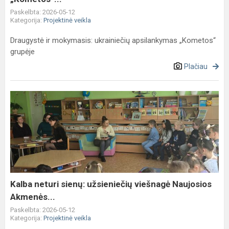
Paskelbta: 2026-05-12
Kategorija:
Projektinė veikla
Draugystė ir mokymasis: ukrainiečių apsilankymas „Kometos“
grupėje
Plačiau
Kalba
neturi
sienų:
užsieniečių
viešnagė
Naujosios
Akmenės...
Kalba neturi sienų: užsieniečių viešnagė Naujosios
Akmenės...
Paskelbta: 2026-05-12
Kategorija:
Projektinė veikla