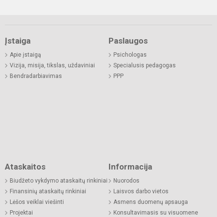
Įstaiga
Paslaugos
Apie įstaigą
Psichologas
Vizija, misija, tikslas, uždaviniai
Specialusis pedagogas
Bendradarbiavimas
PPP
Ataskaitos
Informacija
Biudžeto vykdymo ataskaitų rinkiniai
Nuorodos
Finansinių ataskaitų rinkiniai
Laisvos darbo vietos
Lėšos veiklai viešinti
Asmens duomenų apsauga
Projektai
Konsultavimasis su visuomene