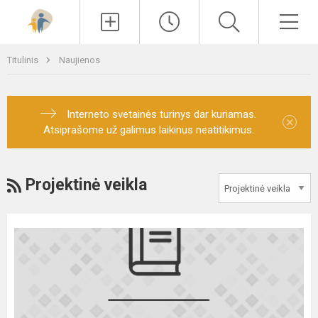
Paieška
Men
Titulinis
Naujienos
Interneto svetainės turinys dar kuriamas.
×
Atsiprašome už galimus laikinus neatitikimus.
RSS
Projektinė veikla
Kartu
augome
per
jogą,
žaidimus