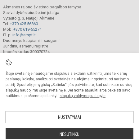
Akmenės rajono švietimo pagalbos tarnyba
Savivaldybės biudžetinė įstaiga
Vytauto g. 3, Naujoji Akmenė
Tel.
+370 425 56860
Mob.
+370 619-55274
El. p.
info@arspt.lt
Duomenys kaupiami ir saugomi
Juridinių asmenų registre
Įmonės kodas 300070724
Šioje svetainėje naudojame slapukus siekdami užtikrinti jums teikiamų
© 2025. Akmenės rajono švietimo pagalbos tarnyba. Visos teisės saugomos.
Kopijuoti turinį be raštiško įstaigos administracijos sutikimo griežtai draudžiama.
paslaugų kokybę, analizuoti svetainės naudojimą ir optimizuoti naršymo
patirtį. Spustelėję mygtuką „Sutinku“, jūs patvirtinate, kad sutinkate su visų
Prieinamumo paraiška
Slapukų valdymas
slapukų naudojimu šioje svetainėje. Jei norite atšaukti arba pakeisti savo
sutikimus, prašome apsilankyti
slapukų valdymo puslapyje
.
Sumanus būdas atnaujinti
mokyklos interneto
svetainę
NUSTATYMAI
NESUTINKU