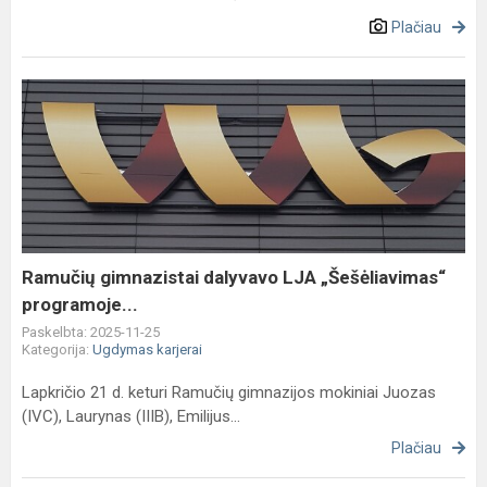
Plačiau
Ramučių
gimnazistai
dalyvavo
LJA
„Šešėliavimas“
programoje...
Ramučių gimnazistai dalyvavo LJA „Šešėliavimas“
programoje...
Paskelbta: 2025-11-25
Kategorija:
Ugdymas karjerai
Lapkričio 21 d. keturi Ramučių gimnazijos mokiniai Juozas
(IVC), Laurynas (IIIB), Emilijus...
Plačiau