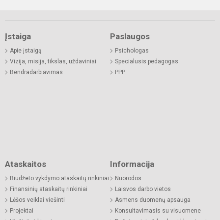
Įstaiga
Paslaugos
Apie įstaigą
Psichologas
Vizija, misija, tikslas, uždaviniai
Specialusis pedagogas
Bendradarbiavimas
PPP
Ataskaitos
Informacija
Biudžeto vykdymo ataskaitų rinkiniai
Nuorodos
Finansinių ataskaitų rinkiniai
Laisvos darbo vietos
Lėšos veiklai viešinti
Asmens duomenų apsauga
Projektai
Konsultavimasis su visuomene