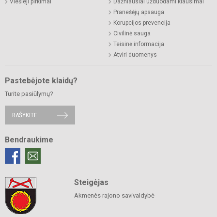
Viešieji pirkimai
Dažniausiai užduodami klausimai
Pranešėjų apsauga
Korupcijos prevencija
Civilinė sauga
Teisinė informacija
Atviri duomenys
Pastebėjote klaidų?
Turite pasiūlymų?
RAŠYKITE
Bendraukime
Steigėjas
Akmenės rajono savivaldybė