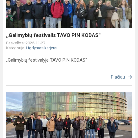
PIN
KODAS"
,,Galimybių festivalis TAVO PIN KODAS"
Paskelbta: 2025-11-27
Kategorija:
Ugdymas karjerai
„Galimybių festivalyje TAVO PIN KODAS“
Plačiau
Galimybių
festivalis
„TAVO
PIN
KODAS“