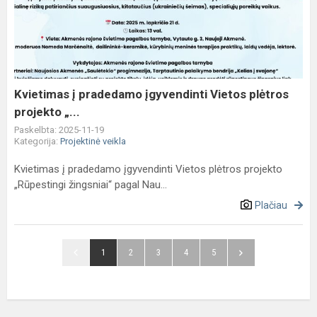
pradedamo
įgyvendinti
Vietos
plėtros
projekto
„...
Kvietimas į pradedamo įgyvendinti Vietos plėtros
projekto „...
Paskelbta: 2025-11-19
Kategorija:
Projektinė veikla
Kvietimas į pradedamo įgyvendinti Vietos plėtros projekto
„Rūpestingi žingsniai“ pagal Nau...
Plačiau
1
2
3
4
5