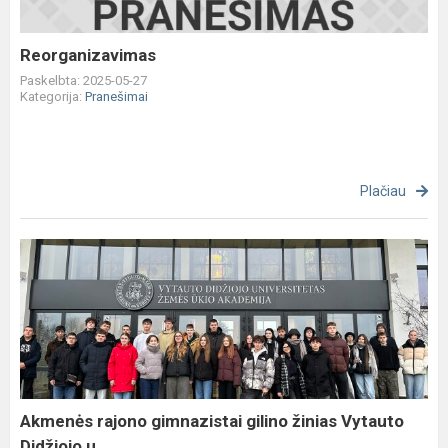
Reorganizavimas
Paskelbta: 2025-05-27
Kategorija:
Pranešimai
Plačiau
Akmenės
rajono
gimnazistai
gilino
žinias
Vytauto
Didžiojo
u...
Akmenės rajono gimnazistai gilino žinias Vytauto
Didžiojo u...