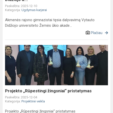
Paskelbta: 2025-12-10
Kategorija:
Ugdymas karjerai
Akmenės rajono gimnazistai tęsia dalyvavimą Vytauto
Didžiojo universiteto Žemės ūkio akade...
Plačiau
Projekto
„Rūpestingi
žingsniai“
pristatymas
Projekto „Rūpestingi žingsniai“ pristatymas
Paskelbta: 2025-12-04
Kategorija:
Projektinė veikla
Projekto „Rūpestingi žingsniai“ pristatymas