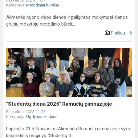
Paskelbta: 2025-11-27
Kategorija:
Metodiniai būreliai
Akmenės rajono visos dienos ir pailgintos mokymosi dienos
grupių mokytojų metodinio būreli...
Plačiau
"Studentų
diena
2025"
Ramučių
gimnazijoje
"Studentų diena 2025" Ramučių gimnazijoje
Paskelbta: 2025-11-25
Kategorija:
Ugdymas karjerai
Lapkričio 21 d. Naujosios Akmenės Ramučių gimnazijoje vyko
kasmetinis renginys "Studentų d...