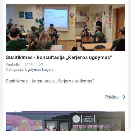
Susitikimas
-
konsultacija
,,Karjeros
ugdymas"
Susitikimas - konsultacija ,,Karjeros ugdymas"
Paskelbta: 2025-11-27
Kategorija:
Ugdymas karjerai
Susitikimas - konsultacija ,,Karjeros ugdymas"
Plačiau
,,Galimybių
festivalis
TAVO