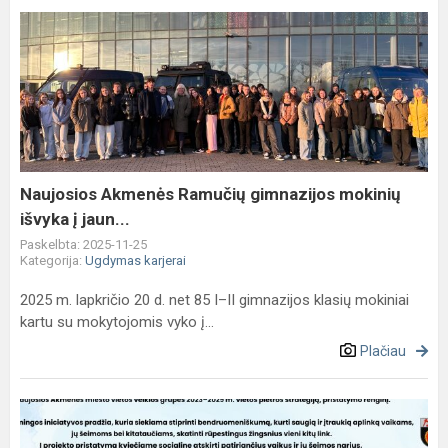
Naujosios
Akmenės
Ramučių
gimnazijos
mokinių
išvyka
į
jaun...
Naujosios Akmenės Ramučių gimnazijos mokinių
išvyka į jaun...
Paskelbta: 2025-11-25
Kategorija:
Ugdymas karjerai
2025 m. lapkričio 20 d. net 85 I–II gimnazijos klasių mokiniai
kartu su mokytojomis vyko į...
Plačiau
Kvietimas
į