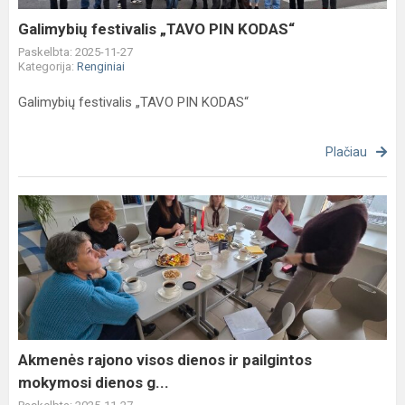
Galimybių festivalis „TAVO PIN KODAS“
Paskelbta: 2025-11-27
Kategorija:
Renginiai
Galimybių festivalis „TAVO PIN KODAS“
Plačiau
Akmenės
rajono
visos
dienos
ir
pailgintos
mokymosi
dienos
Akmenės rajono visos dienos ir pailgintos
g...
mokymosi dienos g...