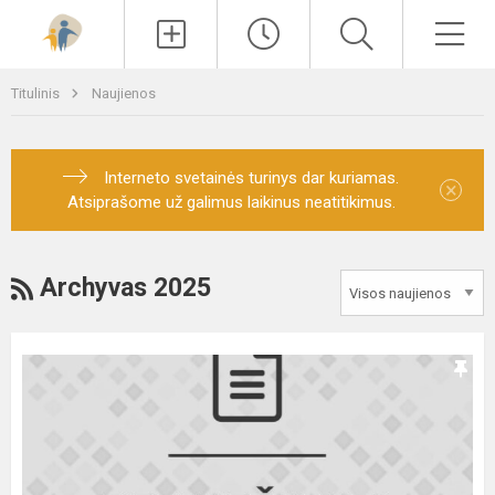
Paieška
Men
Titulinis
Naujienos
Interneto svetainės turinys dar kuriamas.
×
Atsiprašome už galimus laikinus neatitikimus.
RSS
Archyvas 2025
Reorganizavimas