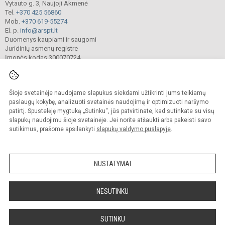
Vytauto g. 3, Naujoji Akmenė
Tel.
+370 425 56860
Mob.
+370 619-55274
El. p.
info@arspt.lt
Duomenys kaupiami ir saugomi
Juridinių asmenų registre
Įmonės kodas 300070724
Šioje svetainėje naudojame slapukus siekdami užtikrinti jums teikiamų
© 2025. Akmenės rajono švietimo pagalbos tarnyba. Visos teisės saugomos.
Kopijuoti turinį be raštiško įstaigos administracijos sutikimo griežtai draudžiama.
paslaugų kokybę, analizuoti svetainės naudojimą ir optimizuoti naršymo
patirtį. Spustelėję mygtuką „Sutinku“, jūs patvirtinate, kad sutinkate su visų
Prieinamumo paraiška
Slapukų valdymas
slapukų naudojimu šioje svetainėje. Jei norite atšaukti arba pakeisti savo
sutikimus, prašome apsilankyti
slapukų valdymo puslapyje
.
Sumanus būdas atnaujinti
mokyklos interneto
svetainę
NUSTATYMAI
NESUTINKU
SUTINKU