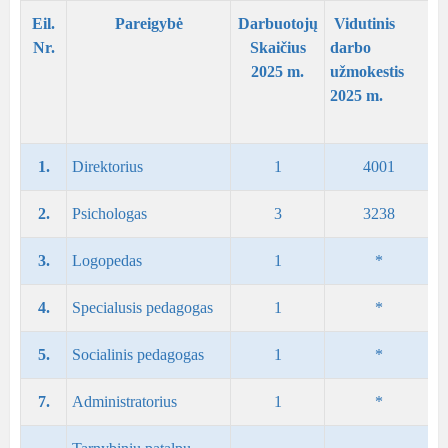
Eil.
Pareigybė
Darbuotojų
Vidutinis
Nr.
Skaičius
darbo
2025 m.
užmokestis
2025 m.
1.
Direktorius
1
4001
2.
Psichologas
3
3238
3.
Logopedas
1
*
4.
Specialusis pedagogas
1
*
5.
Socialinis pedagogas
1
*
7.
Administratorius
1
*