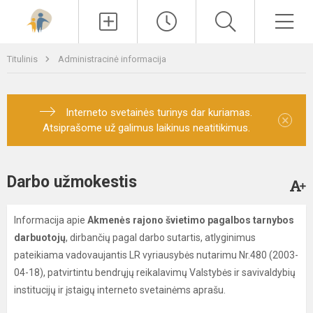
Paieška
Men
Titulinis
Administracinė informacija
Interneto svetainės turinys dar kuriamas.
×
Atsiprašome už galimus laikinus neatitikimus.
Darbo užmokestis
Informacija apie
Akmenės rajono švietimo pagalbos tarnybos
darbuotojų
, dirbančių pagal darbo sutartis, atlyginimus
pateikiama vadovaujantis LR vyriausybės nutarimu Nr.480 (2003-
04-18), patvirtintu bendrųjų reikalavimų Valstybės ir savivaldybių
institucijų ir įstaigų interneto svetainėms aprašu.