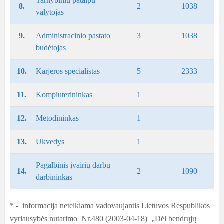
Tarnybinių patalpų
8.
2
1038
valytojas
9.
Administracinio pastato
3
1038
budėtojas
10.
Karjeros specialistas
5
2333
11.
Kompiuterininkas
1
12.
Metodininkas
1
13.
Ūkvedys
1
Pagalbinis įvairių darbų
14.
2
1090
darbininkas
* - informacija neteikiama vadovaujantis Lietuvos Respublikos
vyriausybės nutarimo Nr.480 (2003-04-18) „Dėl bendrųjų