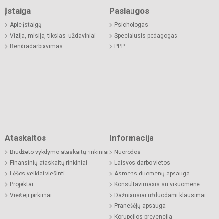
Įstaiga
Paslaugos
Apie įstaigą
Psichologas
Vizija, misija, tikslas, uždaviniai
Specialusis pedagogas
Bendradarbiavimas
PPP
Ataskaitos
Informacija
Biudžeto vykdymo ataskaitų rinkiniai
Nuorodos
Finansinių ataskaitų rinkiniai
Laisvos darbo vietos
Lėšos veiklai viešinti
Asmens duomenų apsauga
Projektai
Konsultavimasis su visuomene
Viešieji pirkimai
Dažniausiai užduodami klausimai
Pranešėjų apsauga
Korupcijos prevencija