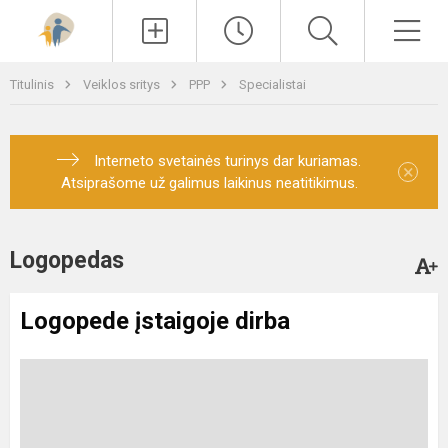
Paieška
Men
Titulinis
Veiklos sritys
PPP
Specialistai
Interneto svetainės turinys dar kuriamas.
×
Atsiprašome už galimus laikinus neatitikimus.
Logopedas
Logopede įstaigoje dirba