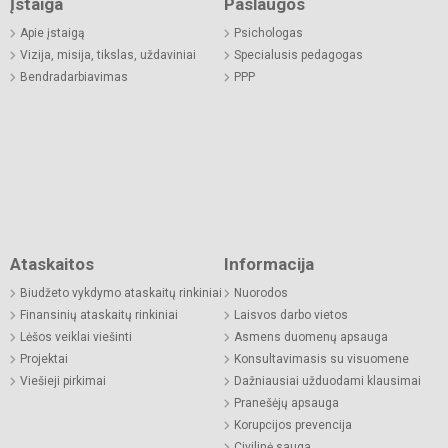
Įstaiga
Paslaugos
Apie įstaigą
Psichologas
Vizija, misija, tikslas, uždaviniai
Specialusis pedagogas
Bendradarbiavimas
PPP
Ataskaitos
Informacija
Biudžeto vykdymo ataskaitų rinkiniai
Nuorodos
Finansinių ataskaitų rinkiniai
Laisvos darbo vietos
Lėšos veiklai viešinti
Asmens duomenų apsauga
Projektai
Konsultavimasis su visuomene
Viešieji pirkimai
Dažniausiai užduodami klausimai
Pranešėjų apsauga
Korupcijos prevencija
Civilinė sauga