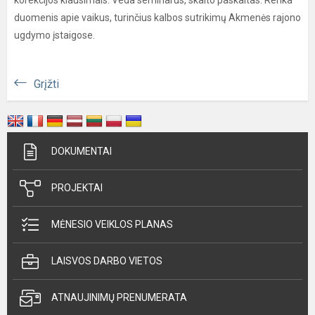
korekcijos klausimais. Veda seminarus, skaito paskaitas. Renka
duomenis apie vaikus, turinčius kalbos sutrikimų Akmenės rajono
ugdymo įstaigose.
Grįžti
DOKUMENTAI
PROJEKTAI
MĖNESIO VEIKLOS PLANAS
LAISVOS DARBO VIETOS
ATNAUJINIMŲ PRENUMERATA