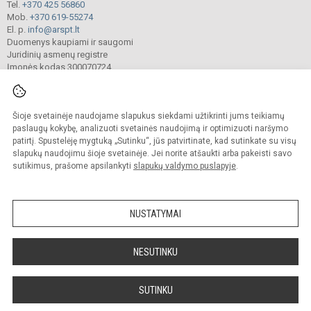
Tel.
+370 425 56860
Mob.
+370 619-55274
El. p.
info@arspt.lt
Duomenys kaupiami ir saugomi
Juridinių asmenų registre
Įmonės kodas 300070724
Šioje svetainėje naudojame slapukus siekdami užtikrinti jums teikiamų
© 2025. Akmenės rajono švietimo pagalbos tarnyba. Visos teisės saugomos.
Kopijuoti turinį be raštiško įstaigos administracijos sutikimo griežtai draudžiama.
paslaugų kokybę, analizuoti svetainės naudojimą ir optimizuoti naršymo
patirtį. Spustelėję mygtuką „Sutinku“, jūs patvirtinate, kad sutinkate su visų
Prieinamumo paraiška
Slapukų valdymas
slapukų naudojimu šioje svetainėje. Jei norite atšaukti arba pakeisti savo
sutikimus, prašome apsilankyti
slapukų valdymo puslapyje
.
Sumanus būdas atnaujinti
mokyklos interneto
svetainę
NUSTATYMAI
NESUTINKU
SUTINKU